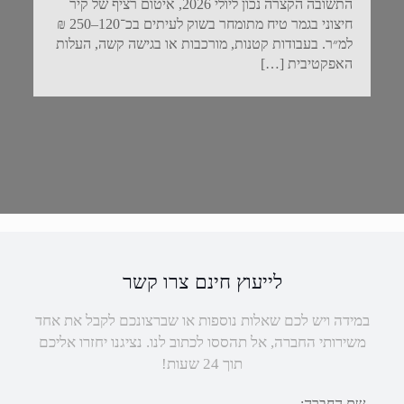
התשובה הקצרה נכון ליולי 2026, איטום רציף של קיר
חיצוני בגמר טיח מתומחר בשוק לעיתים בכ־120–250 ₪
למ״ר. בעבודות קטנות, מורכבות או בגישה קשה, העלות
האפקטיבית
[…]
לייעוץ חינם צרו קשר
במידה ויש לכם שאלות נוספות או שברצונכם לקבל את אחד
משירותי החברה, אל תהססו לכתוב לנו. נציגנו יחזרו אליכם
תוך 24 שעות!
שם החברה: