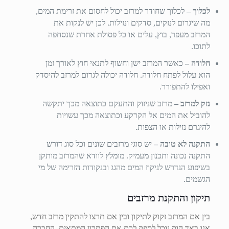
לכלוך –
לכלוך שחודר למרזב יכול לחסום את זרימת המים,
מה שיגרום לנזקים, סדקים ונזילות. לכן יש לנקות את
המרזב מעפר, בוץ, עלים או כל פסולת אחרת שנסחפה
לתוכו.
חלודה –
כאשר המרזב ישן וחשוף לתנאי חוץ לאורך זמן
הוא עלול לפתח חלודה. חלודה יכולה לגרום למרזב להיסדק
ואפילו להתפורר.
נזק למרזב –
מרזב שניזוק והתעקם כתוצאה מכך יתקשה
להוביל את המים אל הקרקע וכתוצאה מכך עשויות
להיגרם נזילות או הצפות.
התקנה לא טובה –
יש סוגי מרזבים שונים וכל סוג דורש
התקנה נכונה ותכנון מעמיק. מומלץ לוודא שהמרזב מותקן
בשיפוע הנדרש לניקוז המים מהגג ובנקודות הזרימה של מי
הגשמים.
תיקון והתקנת מרזבים
בין אם המרזב זקוק לתיקון ובין אם תרצו להתקין מרזב חדש,
אנו באד הוק נוכל לספק לכם את הפתרון המתאים. החברה