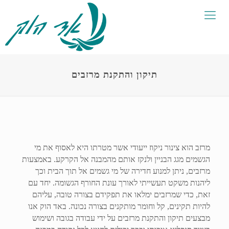
תיקון והתקנת מרזבים
מרזב הוא צינור ניקוז ייעודי אשר מטרתו היא לאסוף את מי
הגשמים מגג הבניין ולנקז אותם מהמבנה אל הקרקע. באמצעות
מרזבים, ניתן למנוע חדירה של מי גשמים אל תוך הבית וכך
ליהנות משקט תעשייתי לאורך עונת החורף הגשומה. יחד עם
זאת, כדי שמרזבים ימלאו את תפקידם בצורה טובה, עליהם
להיות תקינים, קל וחומר מותקנים בצורה נכונה. באד הוק אנו
מבצעים תיקון והתקנת מרזבים על ידי עבודה בגובה ושימוש