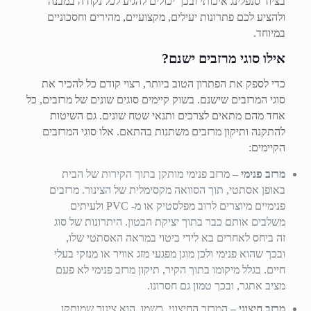
בציוד סנפלינג איכותי ובכך יכולים להגיע לכל נקודה במבנה
ולהציע לכם פתרונות יעילים, מקצועיים, מהירים וחסכוניים
במיוחד.
אילו סוגי מרזבים ישנם?
כדי לספק את הפתרון הטוב ביותר, רצוי קודם כל להכיר את
סוגי המרזבים שישנם. בשוק קיימים סוגים שונים של מרזבים, כל
אחד מהם מתאים לצרכים ותנאי שטח שונים. גם השיטות
להתקנה ותיקון מרזבים משתנות בהתאם. אלו סוגי המרזבים
הקיימים:
מרזב פנימי –
מרזב פנימי מותקן בתוך הקירות של הבית
באופן אסתטי, תוך הסוואה מקסימלית של הצינור. מרזבים
פנימיים מיוצרים לרוב מפלסטיק או מ- PVC ולעיתים
משלבים אותם כבר בתוך יציקת הבטון. היתרונות של סוג
זה ביחס לאחרים בא לידי ביטוי במראה האסתטי שלו,
ובכך שהוא פנימי ולכן מוגן מפגעי מזג אוויר או מנזקי בעלי
חיים. בגלל מיקומו בתוך הקיר, תיקון מרזב פנימי לא פעם
מציב אתגר, ובכך טמון גם חסרונו.
מרזב חיצוני –
המרזב החיצוני, כשמו, הוא צינור שמותקן