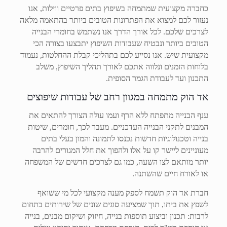
כחברה מקצועית שמתמחה בשיפוץ בתים פרטיים ווילות, אנו
נעזור לכם למצוא את הפתרונות הטובים ביותר בהתאמה מלאה
לצרכים שלכם. לכל אורך הדרך אנו נשתמש בחומרי הבנייה
הטובים ביותר ונבטיח שעבודות השיפוץ יתבצעו בצורה הכי
מקצועית שיש. אנו נסייע לכם בתהליכי קבלת ההחלטות, נעמוד
בלוחות הזמנים ונלווה אתכם לאורך תהליך השיפוץ, משלב
התכנון ועד לעבודת הגמר הסופית.
אד הוק מתמחה במגוון רחב של עבודות שיפוצים
ענף הבנייה מתפתח ללא הרף ועמו עולה הצורך להתאים את
המבנים לתקני הבנייה העדכניים. מעבר לכך, חומרים, שיטות
בנייה וטכנולוגיות חדשות נכנסו לתמונה והמון בעלי בתים
מעוניינים ליישר קו על אלו ולהפוך את חלל המגורים להרבה
יותר מותאם לצו השעה, כמו גם לצרכים חדשים של המשפחה
או לאורח חיים שהשתנה.
חברת אד הוק תשמח לספק מענה מקצועי לכל מי ששואף
לשפץ את ביתו, תוך שמציעה סוגים שונים של שירותים בתחום
לרבות: תכנון וביצוע תוספות בנייה, חיזוק ושיקום מבנים, בנייה