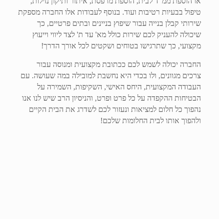
או הוספת ממ"ד לבית, הוספת מרפסת, איתור ותיקון נזילות,
טיפול בבעיות רטיבות ועוד. בנוסף לעבודות אלו החברה מספקת
שירותי קבלן בנייה עבור שיפוץ בניינים ובתים פרטיים, כך
שיכולה להעניק לכם שירות כולל מא' עד ת' לצד ליווי וייעוץ
מקצועי, כך שתרגישו בטוחים ושקטים לכל אורך הדרך!
החברה יכולה לשמש לכם ככתובת מקצועית ומנוסה עבור
צרכים מגוונים, ולו בכדי היא נחשבת למובילה במה שעושה. עם
העבודה המקצועית, היחס האישי, השקיפות, השמירה על
הבטיחות ההקפדה על כל פרט ופרט, והניסיון הרב שיש לנו אנו
נהפוך כל חלום למציאות ונעזור לכם לשדרג את הבית הקיים
ולהפוך אותו לבית החלומות שלכם!