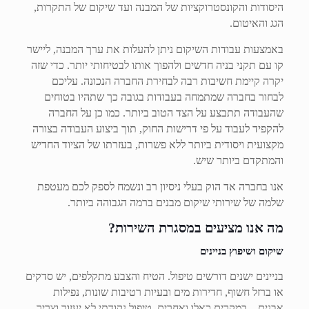
היסודות והקונסטרוקציות של המבנה ועד שיקום של התקרות,
הגג והאיטום.
באמצעות עבודות השיקום ניתן להעלות את ערך המבנה, ליישר
קו עם תקני בניה חדשים ולהפוך אותו לבטיחותי יותר. כדי שזה
יקרה קיימת חשיבות רבה לבחירת החברה הנכונה. עליכם
לבחור בחברה שמתמחה בעבודות בגובה כך שתהיו בטוחים
שהעבודה תתבצע על הצד הטוב ביותר. כמו כן על החברה
להקפיד לעבוד על פי דרישות החוק, תוך ביצוע העבודה בצורה
מקצועית ויסודית ביותר ללא פשרות, בעזרתו של הציוד החדיש
והמתקדם ביותר שיש.
אנו בחברה אד הוק בעלי ניסיון רב ונשמח לספק לכם מעטפת
שלמה של שירותי שיקום מבנים ברמה הגבוהה ביותר.
מה אנו מציעים במסגרת השירות?
שיקום ושיפוץ בניינים
בניינים ישנים דורשים טיפול. הטיח והצבע מתקלפים, יש סדקים
או ברזל חשוף, חדירות מים ובעיות רטיבות שונות, נפילות
אבנים – במקרים כאלו ואחרים, טיפול נקודתי לא יעזור וצריך