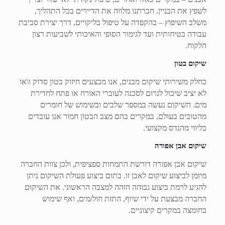
לשפץ את הבניין. חברתנו מלווה את הדיירים בכל התהליך,
משלב השיפוץ – בהקפדה על טיפול בליקויים, דרך יצירת סביבת
עבודה בטיחותית ועד לגימור הסופי והאיכותי לשביעות רצון
הלקוח.
שיקום בטון
כחלק משירותי שיקום מבנים, אנו מבצעים חיזוק בטון סדוק ו\או
לא יציב שיכול לגרום לסכנה לעוברי האורח או פתח לחדירת
מים. השיקום נעשה במספר שלבים ובשימוש של חומרים
מהטובים בעולם, במקרים בהם מצב הבטון חמור אנו עובדים
בליווי מהנדס מקצועי.
שיקום אבן אפורה
שיקום אבן אפורה דורשת התמחות ספציפית, ולכן צוות החברה
מיומן לביצוע שיקום לאבן זו. בתום ביצוע פעולת השיקום ניתן
להגיע לרמת ביצוע גבוהה הזהה למצבה הראשוני. את השיקום
החברה מבצעת על ידי שיוף, התזת חול/מים, ואף שימוש
בחומצה במקרים קיצוניים.