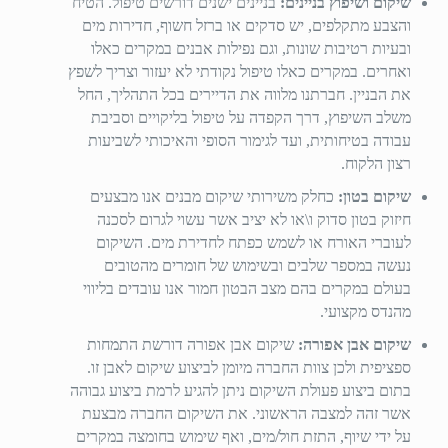
שיקום ושיפוץ בניינים:
בניינים ישנים דורשים טיפול. הטיח
והצבע מתקלפים, יש סדקים או ברזל חשוף, חדירות מים
ובעיות רטיבות שונות, וגם נפילות אבנים במקרים כאלו
ואחרים. במקרים כאלו טיפול נקודתי לא יעזור וצריך לשפץ
את הבניין. חברתנו מלווה את הדיירים בכל התהליך, החל
משלב השיפוץ, דרך הקפדה על טיפול בליקויים וסביבת
עבודה בטיחותית, ועד לגימור הסופי והאיכותי לשביעות
רצון הלקוח.
שיקום בטון:
כחלק משירותי שיקום מבנים אנו מבצעים
חיזוק בטון סדוק ו\או לא יציב אשר עשוי לגרום לסכנה
לעוברי האורח או לשמש כפתח לחדירת מים. השיקום
נעשה במספר שלבים ובשימוש של חומרים מהטובים
בעולם במקרים בהם מצב הבטון חמור אנו עובדים בליווי
מהנדס מקצועי.
שיקום אבן אפורה:
שיקום אבן אפורה דורשת התמחות
ספציפית ולכן צוות החברה מיומן לביצוע שיקום לאבן זו.
בתום ביצוע פעולת השיקום ניתן להגיע לרמת ביצוע גבוהה
אשר זהה למצבה הראשוני. את השיקום החברה מבצעת
על ידי שיוף, התזת חול/מים, ואף שימוש בחומצה במקרים