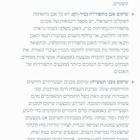
קיצוניים.
שיקום אבן מתפוררת (ביר-זת):
לא כל אבן מתאימה
לאקלים הישראלי, יש מספר דוגמאות של אבנים
מתפוררות בחזיתות בניין, האבן בשלבי הבניה נראית
תקינה לחלוטין, אך בחלוף השנים בעקבות תנאי האבן
ותנאי מזג האוויר האבן מתפוררת ומתקלפת, וכתוצאה
מכך מהווה נזק בטיחותי לתושבי הבניין ועוברי האורח. את
שיקום האבן החברה מבצעת באמצעות אנשי צוות מומחים
ושימוש בחומרים הטובים ביותר המונעים התפוררות של
האבנים.
שיקום מבני תעשייה:
שיקום מבנים תעשייתיים דורשים
התייחסות שונה. סביבת העבודה הינה מורכבת, סוגי
העבודות שונים וזאת בשל החומרים המאסיביים מהם
עשויה מעטפת המבנה. חברתנו מבצעת שיקום למבנים
תעשייתיים באמצעות כלים וחומרים מתקדמים כדי להגיע
לרמת גימור גבוהה. כחלק מעבודות השיקום אנו מבצעים
שימוש במכונות שטיפה כבדות לצורך הורדת פיח ולכלוך
שהצטברו במרוצת השנים, מבצעים שיקום בטון וטיח,
שיקום חזיתות בפן האסתטי, איטום מבנה תעשייה ועוד.