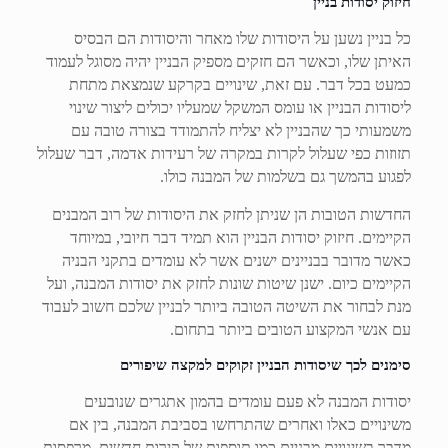
חיזוק יסודות בניין
כל בניין נשען על היסודות שלו מאחר והיסודות הם הבסיס
האיתן שלו, וכאשר הם חזקים מספיק הבניין יהיה מסוגל לעמוד
כמעט בכל דבר. עם זאת, שינויים בקרקע שנמצאת מתחת
ליסודות הבניין או עומס המשקל שמעליו יכולים ליצור שינוי
משמעותי כך שהבניין לא יצליח להתמודד בצורה טובה עם
תזוזות כפי שעלול לקרות במקרה של רעידות אדמה, דבר שעלול
לפגוע בהמשך גם בשלמות של המבנה כולו.
החדשות הטובות הן שניתן לחזק את היסודות של רוב המבנים
הקיימים. חיזוק יסודות הבניין הוא תמיד דבר חיובי, במיוחד
כאשר מדובר בבניינים ישנים אשר לא עומדים בתקני הבניה
הקיימים כיום. ישנן שיטות שונות לחזק את יסודות המבנה, ועל
מנת לבחור את השיטה הטובה ביותר לבניין שלכם חשוב לעבוד
עם אנשי המקצוע הטובים ביותר בתחום.
סימנים לכך שיסודות הבניין זקוקים למקצה שיפורים
יסודות המבנה לא פעם עומדים בהמון אתגרים שנובעים
משינויים כאלו ואחרים שהתרחשו בסביבת המבנה, בין אם
מדבר בשינויים מבניים כמו תוספות של קירות חדשים, מרפסות