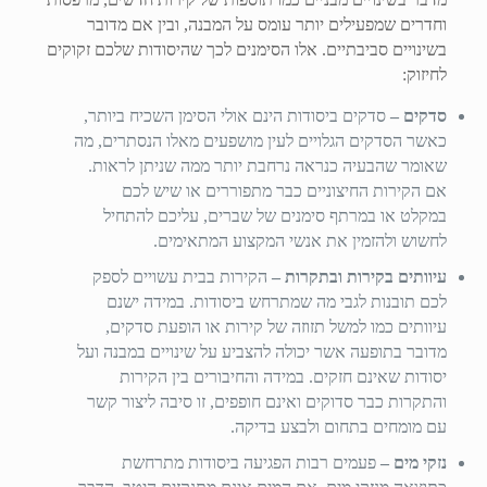
וחדרים שמפעילים יותר עומס על המבנה, ובין אם מדובר
בשינויים סביבתיים. אלו הסימנים לכך שהיסודות שלכם זקוקים
לחיזוק:
סדקים –
סדקים ביסודות הינם אולי הסימן השכיח ביותר,
כאשר הסדקים הגלויים לעין מושפעים מאלו הנסתרים, מה
שאומר שהבעיה כנראה נרחבת יותר ממה שניתן לראות.
אם הקירות החיצוניים כבר מתפוררים או שיש לכם
במקלט או במרתף סימנים של שברים, עליכם להתחיל
לחשוש ולהזמין את אנשי המקצוע המתאימים.
עיוותים בקירות ובתקרות –
הקירות בבית עשויים לספק
לכם תובנות לגבי מה שמתרחש ביסודות. במידה ישנם
עיוותים כמו למשל תזוזה של קירות או הופעת סדקים,
מדובר בתופעה אשר יכולה להצביע על שינויים במבנה ועל
יסודות שאינם חזקים. במידה והחיבורים בין הקירות
והתקרות כבר סדוקים ואינם חופפים, זו סיבה ליצור קשר
עם מומחים בתחום ולבצע בדיקה.
נזקי מים –
פעמים רבות הפגיעה ביסודות מתרחשת