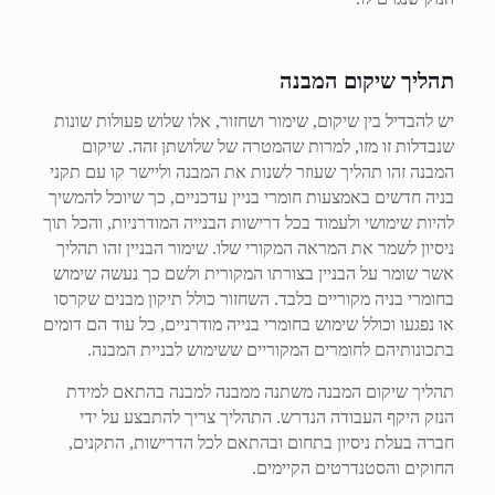
תהליך שיקום המבנה
יש להבדיל בין שיקום, שימור ושחזור, אלו שלוש פעולות שונות
שנבדלות זו מזו, למרות שהמטרה של שלושתן זהה. שיקום
המבנה זהו תהליך שעוזר לשנות את המבנה וליישר קו עם תקני
בניה חדשים באמצעות חומרי בניין עדכניים, כך שיוכל להמשיך
להיות שימושי ולעמוד בכל דרישות הבנייה המודרניות, והכל תוך
ניסיון לשמר את המראה המקורי שלו. שימור הבניין זהו תהליך
אשר שומר על הבניין בצורתו המקורית ולשם כך נעשה שימוש
בחומרי בניה מקוריים בלבד. השחזור כולל תיקון מבנים שקרסו
או נפגעו וכולל שימוש בחומרי בנייה מודרניים, כל עוד הם דומים
בתכונותיהם לחומרים המקוריים ששימוש לבניית המבנה.
תהליך שיקום המבנה משתנה ממבנה למבנה בהתאם למידת
הנזק היקף העבודה הנדרש. התהליך צריך להתבצע על ידי
חברה בעלת ניסיון בתחום ובהתאם לכל הדרישות, התקנים,
החוקים והסטנדרטים הקיימים.