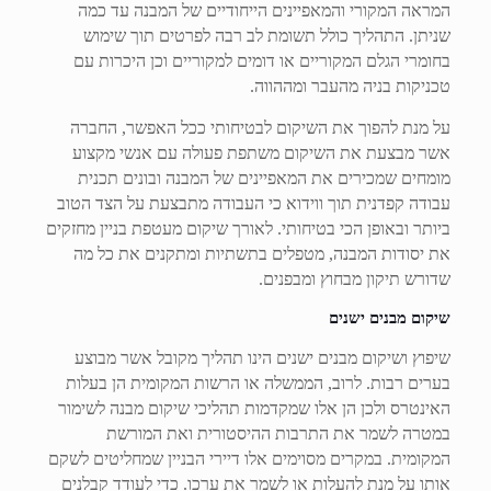
המראה המקורי והמאפיינים הייחודיים של המבנה עד כמה
שניתן. התהליך כולל תשומת לב רבה לפרטים תוך שימוש
בחומרי הגלם המקוריים או דומים למקוריים וכן היכרות עם
טכניקות בניה מהעבר ומההווה.
על מנת להפוך את השיקום לבטיחותי ככל האפשר, החברה
אשר מבצעת את השיקום משתפת פעולה עם אנשי מקצוע
מומחים שמכירים את המאפיינים של המבנה ובונים תכנית
עבודה קפדנית תוך ווידוא כי העבודה מתבצעת על הצד הטוב
ביותר ובאופן הכי בטיחותי. לאורך שיקום מעטפת בניין מחזקים
את יסודות המבנה, מטפלים בתשתיות ומתקנים את כל מה
שדורש תיקון מבחוץ ומבפנים.
שיקום מבנים ישנים
שיפוץ ושיקום מבנים ישנים הינו תהליך מקובל אשר מבוצע
בערים רבות. לרוב, הממשלה או הרשות המקומית הן בעלות
האינטרס ולכן הן אלו שמקדמות תהליכי שיקום מבנה לשימור
במטרה לשמר את התרבות ההיסטורית ואת המורשת
המקומית. במקרים מסוימים אלו דיירי הבניין שמחליטים לשקם
אותו על מנת להעלות או לשמר את ערכו. כדי לעודד קבלנים