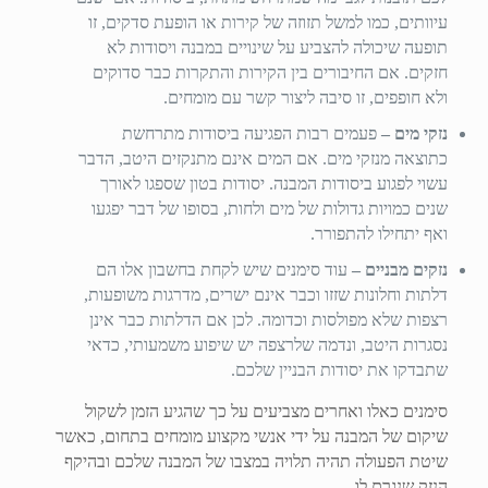
עיוותים, כמו למשל תזוזה של קירות או הופעת סדקים, זו
תופעה שיכולה להצביע על שינויים במבנה ויסודות לא
חזקים. אם החיבורים בין הקירות והתקרות כבר סדוקים
ולא חופפים, זו סיבה ליצור קשר עם מומחים.
נזקי מים –
פעמים רבות הפגיעה ביסודות מתרחשת
כתוצאה מנזקי מים. אם המים אינם מתנקזים היטב, הדבר
עשוי לפגוע ביסודות המבנה. יסודות בטון שספגו לאורך
שנים כמויות גדולות של מים ולחות, בסופו של דבר יפגעו
ואף יתחילו להתפורר.
נזקים מבניים –
עוד סימנים שיש לקחת בחשבון אלו הם
דלתות וחלונות שזזו וכבר אינם ישרים, מדרגות משופעות,
רצפות שלא מפולסות וכדומה. לכן אם הדלתות כבר אינן
נסגרות היטב, ונדמה שלרצפה יש שיפוע משמעותי, כדאי
שתבדקו את יסודות הבניין שלכם.
סימנים כאלו ואחרים מצביעים על כך שהגיע הזמן לשקול
שיקום של המבנה על ידי אנשי מקצוע מומחים בתחום, כאשר
שיטת הפעולה תהיה תלויה במצבו של המבנה שלכם ובהיקף
הנזק שנגרם לו.