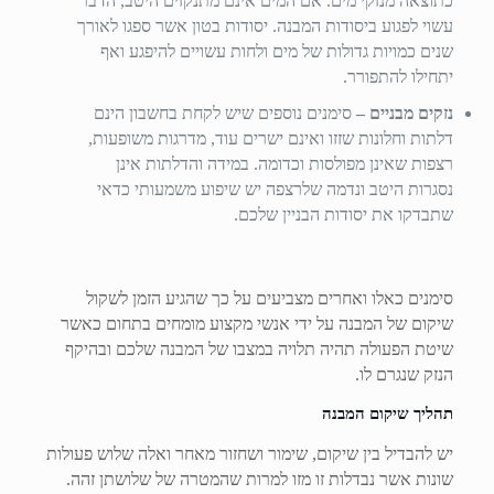
כתוצאה מנזקי מים. אם המים אינם מתנקזים היטב, הדבר
עשוי לפגוע ביסודות המבנה. יסודות בטון אשר ספגו לאורך
שנים כמויות גדולות של מים ולחות עשויים להיפגע ואף
יתחילו להתפורר.
נזקים מבניים –
סימנים נוספים שיש לקחת בחשבון הינם
דלתות וחלונות שזזו ואינם ישרים עוד, מדרגות משופעות,
רצפות שאינן מפולסות וכדומה. במידה והדלתות אינן
נסגרות היטב ונדמה שלרצפה יש שיפוע משמעותי כדאי
שתבדקו את יסודות הבניין שלכם.
סימנים כאלו ואחרים מצביעים על כך שהגיע הזמן לשקול
שיקום של המבנה על ידי אנשי מקצוע מומחים בתחום כאשר
שיטת הפעולה תהיה תלויה במצבו של המבנה שלכם ובהיקף
הנזק שנגרם לו.
תהליך שיקום המבנה
יש להבדיל בין שיקום, שימור ושחזור מאחר ואלה שלוש פעולות
שונות אשר נבדלות זו מזו למרות שהמטרה של שלושתן זהה.