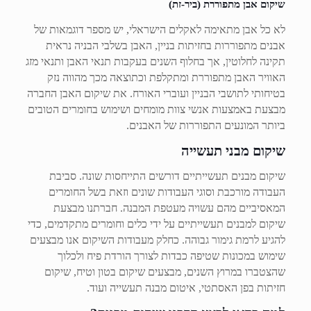
שיקום אבן מתפוררת (ביר-זת)
לא כל אבן מתאימה לאקלים הישראלי, יש מספר דוגמאות של
אבנים מתפוררות בחזיתות בניין, האבן בשלבי הבניה נראית
תקינה לחלוטין, אך בחלוף השנים בעקבות תנאי האבן ותנאי מזג
האוויר האבן מתפוררת ומתקלפת וכתוצאה מכך מהווה נזק
בטיחותי לתושבי הבניין ועוברי האורח. את שיקום האבן החברה
מבצעת באמצעות אנשי צוות מומחים ושימוש בחומרים הטובים
ביותר המונעים התפוררות של האבנים.
שיקום מבני תעשייה
שיקום מבנים תעשייתיים דורשים התייחסות שונה. סביבת
העבודה מורכבת וסוגי העבודות שונים וזאת בשל החומרים
המאסיביים מהם עשויה מעטפת המבנה. חברתנו מבצעת
שיקום למבנים תעשייתיים על ידי כלים וחומרים מתקדמים, כדי
להגיע לרמת גימור גבוהה. כחלק מעבודות השיקום אנו מבצעים
שימוש במכונות שטיפה כבדות לצורך הורדת פיח ולכלוך
שהצטברו במרוץ השנים, מבצעים שיקום בטון וטיח, שיקום
חזיתות בפן האסתטי, איטום מבנה תעשייה ועוד.