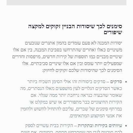
סימנים לכך שיסודות הבניין זקוקים למקצה
שיפורים
יסודות המבנה לא פעם עומדים בהמון אתגרים שנובעים
משינויים כאלו ואחרים שהתרחשו בסביבת המבנה, בין אם אלו
שינויים מבניים כמו תוספות של קירות חדשים, מרפסות וחדרים
שמפעילים יותר עומס ובין אם אלו שינויים סביבתיים. אלו
הסימנים לכך שהיסודות שלכם זקוקים לחיזוק:
סדקים –
סדקים ביסודות זהו אולי הסימן השכיח ביותר
כאשר הסדקים הגלויים לעין מושפעים מאלו הנסתרים, מה
שאומר שהבעיה כנראה נרחבת יותר ממה שגלוי. אם
הקירות החיצוניים כבר מתפוררים או שיש במקלט או
במרתף סימנים של שברים, עליכם להתחיל לחשוש ולהזמין
את אנשי המקצוע המתאימים.
עיוותים בקירות ובתקרות –
הקירות בבית עשויים לספק
לכם תובנות לגבי מה שמתרחש מתחת, ביסודות. אם ישנם