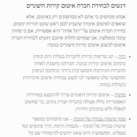
דגשים לבחירת חברת איטום קירות חיצוניים
אנחנו מנחשים כי אתם לא מסתפקים רק באיטום, אלא
שואפים לאיטום איכותי שיעניק לכם ראש שקט וקירות יבשים.
בחירת חברת איטום על "רגל אחת" היא אפשרות, אם כי פחות
טובה ומומלצת. אנו שמחים לחלוק אתכם דגשים לבחירת חברת
איטום לביצוע איטום קירות חיצוניים בגובה:
ותק
– תנו עדיפות ברורה לחברות בעלות ותק וניסיון
בתחום איטום קירות בגובה. חברתנו נחשבת לאחת
החברות הוותיקות והמוערכות ביותר בתחום! הניסיון
המקצועי שלנו מאפשר לנו לבצע עבודות איטום איכותיות
ביעילות גבוהה.
זמינות
– איטום קירות חיצוניים צריך להתבצע במהירות
האפשרית! נזילה פעילה בהכרח יוצרת נזקים, כך שחשוב
לטפלה ללא עיכובים ודחיות.
מגוון שיטות עבודה על הגובה
– אנו מתמחים במספר
שיטות עבודה על הגובה – מבמות הרמה, דרך פיגומים ועד
סנפלינג. המשמעות היא שאנו יודעים להתמודד עם כל