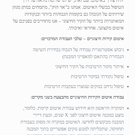
יהיה צורך באיטום. עם זאת, יש לנו שליטה מלאה על דרך
הטיפול בכשלי האיטום. אנחנו ב"אד הוק", מתמחים במתן מגוון
שירותים על הגובה! גם בקומות הגבוהות ביותר ובנקודות
המאתגרות ביותר על הקיר החיצוני – אנו מתחייבים בפניכם על
איטום מקצועי, אחראי ואיכותי.
איטום קירות חיצוניים – שלבי העבודה המרכזיים:
גיבוש אסטרטגיית עבודה על הגבוה (בחירת השיטה
הנבחרת בהתאם למאפייני המבנה)
איתור מקור הרטיבות על הקיר החיצוני
טיפול נקודתי במקור הרטיבות
טיפול נרחב בנזקים שנוצרו בעקבות הרטיבות
עבודת איטום הקירות החיצוניים מתבצעת בשני מקרים:
המקרה הראשון הוא חידוש עבודת איטום קיימת. כלומר,
בוצע במבנה איטום חיצוני לפני X שנים, וכעת דיירי
המבנה מבקשים לחדשו. האיטום במקרה זה מסווג כעבודת
תחזוקה, שתכליתה למנוע נזקים אפשריים בתוך המבנה