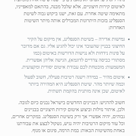
לאיטום קירות חיצוניים, אלא שלכל מבנה, בהתאם למאפייניו,
מתאימה שיטה אחרת. עם זאת, ישנו ביקוש גבוה לשיטת
הסנפלינג בזכות היתרונות המבדלים אותה מיתר השיטות
האחרות:
גמישות אדירה – בשיטת הסנפלינג, אין מיקום על הקיר
החיצוני בבניין שהעובד אינו יכול להגיע אליו. גם אם מדובר
על פינות נידחות ולא נגישות הדורשות באיטום (כמו
מסתורי כביסה צדדיים לדוגמא), הגישה אליהן אפשרית.
המשמעות: מובטחת לכם עבודת איטום יסודית ומקצועית.
איטום מהיר – במידה וישנה רטיבות פעילה, חשוב לפעול
וכמה שיותר מהר. שיטת הסנפלינג היא המהירה ביותר
לאיטום, שכן אינה מותנית בהקמת תשתית.
חשוב להדגיש: הבניינים החדשים בישראל נבנים כיום לגובה.
ולכן, איתור נזילות וביצוע איטום קירות חיצוניים בבניינים
גבוהים, יהיה אפשרי אך ורק בשיטת הסנפלינג. במקרים אחרים,
וכל עוד מיקום הרטיבות יהיה נגיש, נשקול לבצע את עבודתנו
באחת מהשיטות הבאות: במת הרמה, פיגום או מנוף.