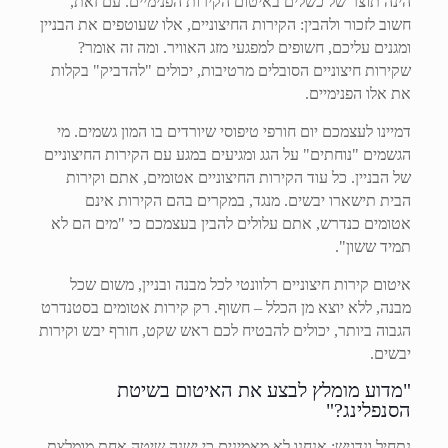
הינה תוצר של כשלים באיטום הקירות הפנימיים. עם זאת,
חשוב לזכור ולהבין: הקירות החיצוניים, אלו שעוטפים את הבניין
ומגנים עליכם, חשופים למפגעי מזג האוויר. ומה זה אומר?
שקירות חיצוניים הסובלים מרטיבות, יכולים "להדביק" בקלות
את אלו הפנימיים.
דמיינו לעצמכם יום חורפי טיפוסי שיורדים בו המון גשמים. מי
הגשמים "נוחתים" על הגג ומגיעים במגע עם הקירות החיצוניים
של הבניין. כל עוד הקירות החיצוניים אטומים, אתם וקירות
הבית תישארו יבשים. מנגד, במקרים בהם הקירות אינם
אטומים כנדרש, אתם עלולים להבין בעצמכם כי "מים הם לא
תמיד ששון".
איטום קירות חיצוניים רלוונטי לכל מבנה ובניין, משום שכל
מבנה, ללא יוצא מן הכלל – חשוף. רק קירות אטומים בסטנדרט
הגבוה ביותר, יכולים להבטיח לכם ראש שקט, חורף יבש וקירות
יבשים.
"מדוע מומלץ לבצע את האיטום בשיטת
הסנפלינג?"
נתחיל ונדגיש: אנחנו לא מאמינים כי ישנה שיטה אחת מומלצת