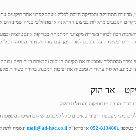
רי, מדיניות התחזוקה והבדיקה חייבת לכלול מעקב קפדני אחר תיקונים ע
יקויים הנובעים מתקלות בביצוע ההתקנה או מתהליכי בנייה שמזניחים 
 חשיבות רבה לבחור בשירות מקצועי המתמחה בבדיקות אינסטלציה ובמערכ
החיים ובשמירה על נכסכם לאורך זמן. עם צוות מקצועי ומנוסה תוכלו לה
הטיפול לניקוזים לפני טופס 4 הם חלק בלתי נפרד מהתהליך שמבטיח את תקינות המבנה והבטח
ן שמונע תקלות עתידיות ומבטיח את יציבות המבנה. בחירה בשירות מקצ
ודות הגובה מהוותיקות והגדולות בשוק.
ים ניקוי מעטפת חיצונית, איטום כולל למבנים, שיקום ושיפוץ מעטפת מ
בטלפון
052-8134861
או בדוא"ל
mail@ad-hoc.co.il
ונשמח לתת לכ