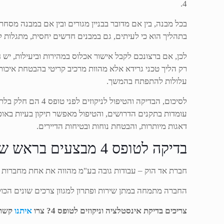
4.
בכל מבנה, בין אם מדובר בבניין מגורים ובין אם במבנה מסח
בתהליך הוא כי לעיתים, גם במבנים חדשים יחסית, מתגלות ל
לכן, אם ברצונכם לקבל אישור אכלוס במהירות וביעילות, יש
רק הליך טכני גרידא אלא מהוות מרכיב קריטי בהבטחת איכות 
עלולות להתפתח בהמשך.
לסיכום, הבדיקה ו
עומדות בתקנים הדרושים, והטיפול מאפשר תיקון בעיות באופ
דאגות מיותרות, והבטחת נוחות ובטיחות הדיירים.
בדיקה לטופס 4 מבצעים בראש שקט – אד הוק
חברת אד הוק – עבודות גובה בע"מ מהווה את אחת מחברות עב
החברה מתמחה במתן שירות ופתרון למגוון צרכים שונים הכולל
צריכים בדיקת אינסטלציה וניקוזים לטופס 4? צרו
איתנו
קשר 