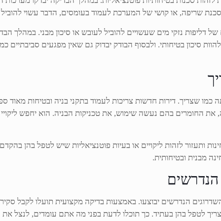
ת לזהות סכנות בטיחותיות פוטנציאליות. במהלך הבדיקה יבדקו מערכות
נת שריפה, או קושי של המערכת לעמוד בעומסים, הדבר עשוי להוביל ל
ל דליפות נזקי מים שעשויים להוביל לעובש או סיכון מבני. במהלך הבד
הוות סיכון בטיחותי. ולבסוף הבודק יבדוק גם שאין מפגעים סביבתיים כמו
ך
 כמו שצריך. דירות חדשות צריכות לעמוד בתקני בניה ובטיחות מאוד ספצ
, את החומרים בהם נעשה שימוש, את טכניקות הבניה. הוא יחפש ליקויי ב
 ותעזור לזהות ליקויים או בעיות פוטנציאליות שיש לטפל בהן בהקדם 
נה מבנית ובטיחותית.
 הנדרשים
והשדרוגים הנדרשים יבוצעו. באמצעות בדיקה מקצועית תועלו לקבל סקיר
 צריך לטפל בהן בעתיד. כך תוכלו לדעת בפני מה אתם עומדים, לנצל א