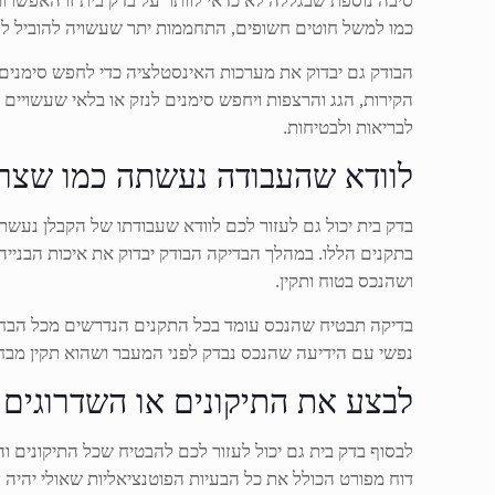
סיבה נוספת שבגללה לא כדאי לוותר על בדק בית זו האפשרו
כמו למשל חוטים חשופים, התחממות יתר שעשויה להוביל לסכ
הבודק גם יבדוק את מערכות האינסטלציה כדי לחפש סימנים ש
הקירות, הגג והרצפות ויחפש סימנים לנזק או בלאי שעשויים ל
לבריאות ולבטיחות.
לוודא שהעבודה נעשתה כמו שצרי
בדק בית יכול גם לעזור לכם לוודא שעבודתו של הקבלן נעשתה
בתקנים הללו. במהלך הבדיקה הבודק יבדוק את איכות הבנייה
ושהנכס בטוח ותקין.
בדיקה תבטיח שהנכס עומד בכל התקנים הנדרשים מכל הבחינות
נפשי עם הידיעה שהנכס נבדק לפני המעבר ושהוא תקין מבחי
לבצע את התיקונים או השדרוגים
לבסוף בדק בית גם יכול לעזור לכם להבטיח שכל התיקונים 
דוח מפורט הכולל את כל הבעיות הפוטנציאליות שאולי יהיה