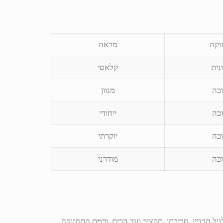
וקה
מראה
ונית
קלאסי
כה
מגוון
כה
ייחודי
כה
יוקרתי
כה
מודרני
ן – בהתאם לגיל הבניין, סביבתו, תקציב ועד הבית, ורמת התחזוקה