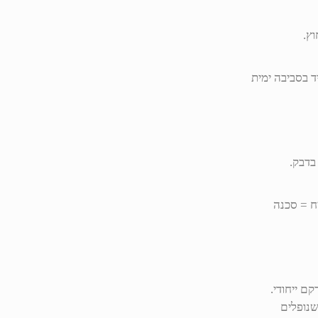
ץ.
בדבק.
ח = סכנה
ם ייחודי.
שנופלים