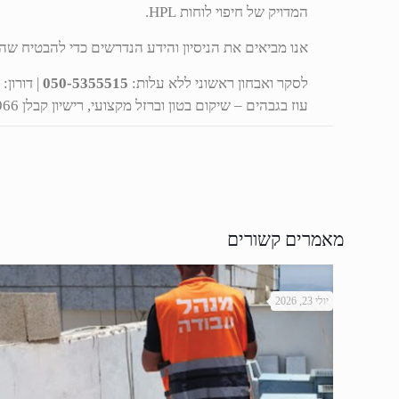
המדויק של חיפוי לוחות HPL.
אנו מביאים את הניסיון והידע הנדרשים כדי להבטיח שה
לסקר ואבחון ראשוני ללא עלות:
050-5355515
| דורון:
9
עוז בגבהים – שיקום בטון וברזל מקצועי, רישיון קבלן 31966, 27 שנות ניסיון.
מאמרים קשורים
יולי 23, 2026