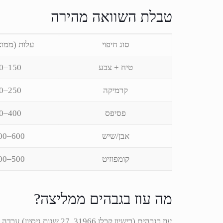
טבלת השוואה מהירה
סוג חיפוי
עלות (ממוצ
טיח + צבע
150–300 ₪
קרמיקה
250–500 ₪
פסיפס
400–800 ₪
אבן/שיש
600–1,500 ₪
קומפוזיט
500–1,200 ₪
מה עוז בגבהים ממליצה?
עוז בגבהים (רישיון קבלן