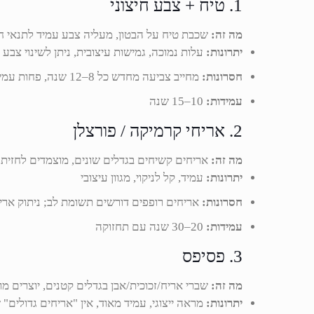
1. טיח + צבע חיצוני
מה זה:
שכבת טיח על הבטון, מעליה צבע עמיד לתנאי חו
יתרונות:
עלות נמוכה, גמישות עיצובית, ניתן לשינוי צבע
חסרונות:
מחייב צביעה מחדש כל 8–12 שנה, פחות עמיד בסביבה ימית
עמידות:
10–15 שנה
2. אריחי קרמיקה / פורצלן
מה זה:
אריחים קשיחים בגדלים שונים, מוצמדים לחזית 
יתרונות:
עמיד, קל לניקוי, מגוון עיצובי
חסרונות:
אריחים רופפים דורשים תשומת לב; ניתוק ארי
עמידות:
20–30 שנה עם תחזוקה
3. פסיפס
מה זה:
שברי אריח/זכוכית/אבן בגדלים קטנים, יוצרים מרק
יתרונות:
מראה ייצוגי, עמיד מאוד, אין "אריחים גדולים" 