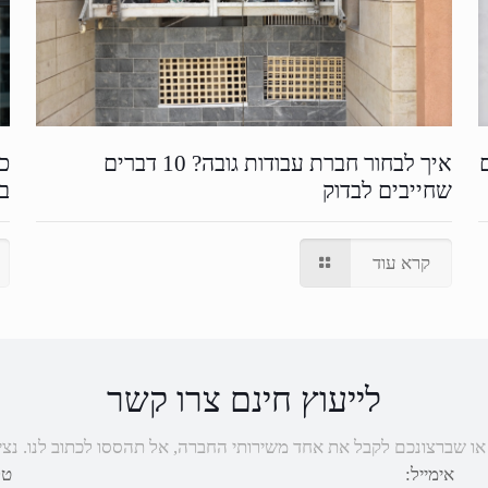
איך לבחור חברת עבודות גובה? 10 דברים
כמ
שחייבים לבדוק
בש
קרא עוד
לייעוץ חינם צרו קשר
שברצונכם לקבל את אחד משירותי החברה, אל תהססו לכתוב לנו. נציגנו יחזרו
אימייל:
טל