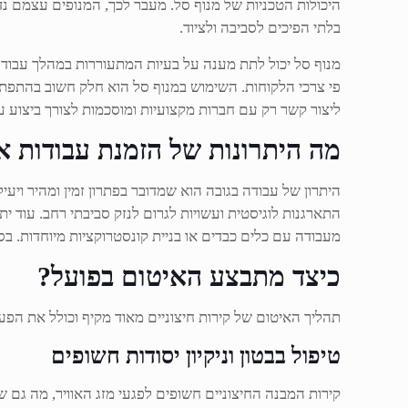
היכולות הטכניות של מנוף סל. מעבר לכך, המנופים עצמם נד
בלתי הפיכים לסביבה ולציוד.
מנוף סל יכול לתת מענה על בעיות המתעוררות במהלך עבודה
פי צרכי הלקוחות. השימוש במנוף סל הוא חלק חשוב בהתפתח
ליצור קשר רק עם חברות מקצועיות ומוסכמות לצורך ביצוע עב
מה היתרונות של הזמנת עבודות א
היתרון של עבודה בגובה הוא שמדובר בפתרון זמין ומהיר ויעי
התארגנות לוגיסטית ועשויות לגרום לנזק סביבתי רחב. עוד יתר
מעבודה עם כלים כבדים או בניית קונסטרוקציות מיוחדות. ב
כיצד מתבצע האיטום בפועל?
תהליך האיטום של קירות חיצוניים מאוד מקיף וכולל את הפע
טיפול בבטון וניקיון יסודות חשופים
קירות המבנה החיצוניים חשופים לפגעי מזג האוויר, מה גם