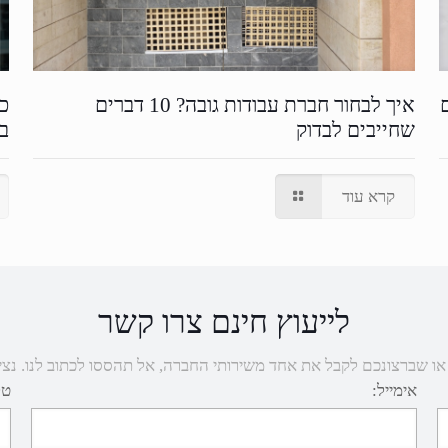
איך לבחור חברת עבודות גובה? 10 דברים
כמ
שחייבים לבדוק
בש
קרא עוד
לייעוץ חינם צרו קשר
שברצונכם לקבל את אחד משירותי החברה, אל תהססו לכתוב לנו. נציגנו יחזרו
אימייל:
טל