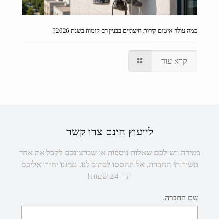
כמה עולה איטום קירות חיצוניים בבניין רב-קומות בשנת 2026?
קרא עוד
לייעוץ חינם צרו קשר
במידה ויש לכם שאלות נוספות או שברצונכם לקבל את אחד
משירותי החברה, אל תהססו לכתוב לנו. נציגנו יחזרו אליכם
תוך 24 שעות!
שם החברה: