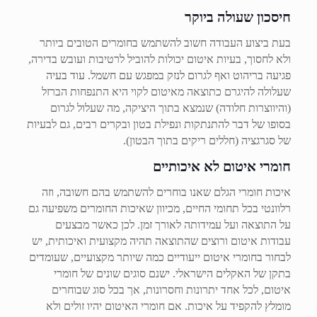
חיסכון שעולה ביוקר
בעת ביצוע העבודה חשוב להשתמש בחומרים הטובים ביותר
ולא לחסוך, בעיות איטום יכולות להוביל לרטיבות ועובש בדירה,
פגיעה בריהוט ואף לגרום לנזק במפגש עם חשמל. עוד בעיה
שעלולה להיגרם כתוצאה מאיטום לקוי היא התנפחות הברזל
(והיווצרות חלודה) שנמצא בתוך היציקה, מה שעלול לגרום
בסופו של דבר להתנתקות ונפילת בטון ובקרים רבים, גם לבעיות
של סגרגציה (חללים ריקים בתוך הבטון).
חומרי איטום לא איכותיים
איכות חומרי הגלם שאנו בוחרים להשתמש בהם חשובה, וזה
רלוונטי בכל תחומי החיים, מכיוון שאיכות החומרים משפיעה גם
על התוצאה ועל עמידותה לאורך זמן. לכן כאשר מבצעים
עבודות איטום ורוצים שהתוצאה תהיה מקצועית ואיכותית, יש
לבחור בחומרי איטום ייעודיים כמה שיותר מקצועיים, שעומדים
בתקן של האקלים הישראלי. ישנם סוגים שונים של חומרי
איטום, לכל אחד יתרונות וחסרונות, אך בכל סוג שבוחרים
מומלץ להקפיד על איכות. אם חומרי האיטום יהיו זולים ולא