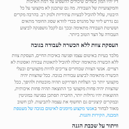
דיו יהיו המון כשלים שיכולים להשפיע על רמת האיכות
והמקצועיות של העבודה. מה גם שתכנון לא מקצועי על כל
היבטיו, עלול להוביל לבעיות עתידיות ולנזק רב. בהרבה מקרים
גם נדרש ליווי של מהנדס בכדי לוודא שסוג החומר מתאים
וששיטת העבודה מתאימה ובכך גם לקבל גושפנקה לביצוע
העבודה על הצד הטוב ביותר.
העסקת צוות ללא הכשרה לעבודה בגובה
מלבד בעיות באיטום עצמו ופגיעה באיכות החיים, העסקת צוות
ללא הכשרה מתאימה יכולה להוביל לתאונות עבודה ואסונות לא
רצויים. אנשי הצוות שבוחרים צריכים להיות מקצועיים ובעלי
הכשרה מתאימה לביצוע עבודות בגובה. ככל שהצוות יהיה
מקצועי יותר כך הצלחת הפרויקט תהיה מובטחת ולהיפך, ככל
שהצוות יהיה פחות מקצועי כך התוצאה תהיה פחות איכותית,
ההוצאות יהיו גדולות יותר, החברה תסתכן בפגיעה במוניטין
ובמקרים קיצוניים גם תחשוף את עצמה לתביעות. לכן חשוב
מאוד לבחור ב
אנשי מקצוע מיומנים לאיטום בגובה של מעטפת
המבנה, הקירות והגגות
.
וויתור על שכבת הגנה