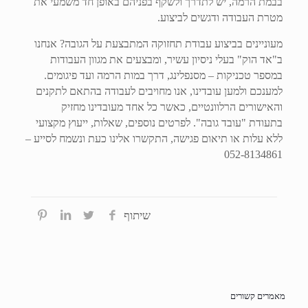
בבמת הרמה, יש לתדרך ולשקף בפניהם באופן חד משמעי את
מטרת העבודה ודגשים לביצוע.
מעוניינים בביצוע עבודת תחזוקה המתבצעת על הגובה? אנחנו
ב"אד הוק" בעלי ניסיון עשיר, ומבצעים את מגוון העבודות
במספר טכניקות – מסנפלינג, דרך במות הרמה ועד פיגומים.
למענכם ולמען עובדינו, אנו מחויבים לעבודה בהתאם לתקנים
והאישורים הרלוונטיים, כאשר כל אחד מעובדינו מחזיק
בתעודת "עובד גובה". לפרטים נוספים, שאלות, ייעוץ מקצועי
ללא עלות או תיאום פגישה, התקשרו אלינו כעת ונשמח לסייע –
052-8134861
שיתוף
מאמרים קשורים