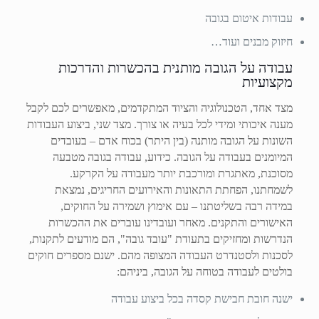
עבודות איטום בגובה
חיזוק מבנים ועוד…
עבודה על הגובה מותנית בהכשרות והדרכות
מקצועיות
מצד אחד, הטכנולוגיה והציוד המתקדמים, מאפשרים לכם לקבל
מענה איכותי ומידי לכל בעיה או צורך. מצד שני, ביצוע העבודות
השונות על הגובה מותנה (בין היתר) בכוח אדם – בעובדים
המיומנים בעבודה על הגובה. כידוע, עבודה בגובה מטבעה
מסוכנת, מאתגרת ומורכבת יותר מעבודה על הקרקע.
לשמחתנו, הפחתת התאונות והאירועים החריגים, נמצאת
במידה רבה בשליטתנו – עם אימוץ ושמירה על החוקים,
האישורים והתקנים. מאחר ועובדינו עוברים את ההכשרות
הנדרשות ומחזיקים בתעודת "עובד גובה", הם מודעים לתקנות,
לסכנות ולסטנדרט העבודה המצופה מהם. ישנם מספרים חוקים
בולטים לעבודה בטוחה על הגובה, ביניהם:
ישנה חובת חבישת קסדה בכל ביצוע עבודה