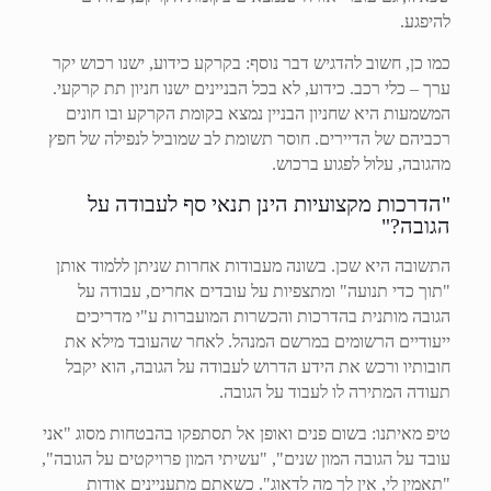
להיפגע.
כמו כן, חשוב להדגיש דבר נוסף: בקרקע כידוע, ישנו רכוש יקר
ערך – כלי רכב. כידוע, לא בכל הבניינים ישנו חניון תת קרקעי.
המשמעות היא שחניון הבניין נמצא בקומת הקרקע ובו חונים
רכביהם של הדיירים. חוסר תשומת לב שמוביל לנפילה של חפץ
מהגובה, עלול לפגוע ברכוש.
"הדרכות מקצועיות הינן תנאי סף לעבודה על
הגובה?"
התשובה היא שכן. בשונה מעבודות אחרות שניתן ללמוד אותן
"תוך כדי תנועה" ומתצפיות על עובדים אחרים, עבודה על
הגובה מותנית בהדרכות והכשרות המועברות ע"י מדריכים
ייעודיים הרשומים במרשם המנהל. לאחר שהעובד מילא את
חובותיו ורכש את הידע הדרוש לעבודה על הגובה, הוא יקבל
תעודה המתירה לו לעבוד על הגובה.
טיפ מאיתנו: בשום פנים ואופן אל תסתפקו בהבטחות מסוג "אני
עובד על הגובה המון שנים", "עשיתי המון פרויקטים על הגובה",
"תאמין לי, אין לך מה לדאוג". כשאתם מתעניינים אודות