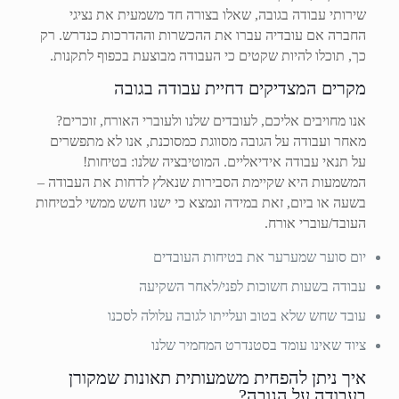
שירותי עבודה בגובה, שאלו בצורה חד משמעית את נציגי
החברה אם עובדיה עברו את ההכשרות וההדרכות כנדרש. רק
כך, תוכלו להיות שקטים כי העבודה מבוצעת בכפוף לתקנות.
מקרים המצדיקים דחיית עבודה בגובה
אנו מחויבים אליכם, לעובדים שלנו ולעוברי האורח, זוכרים?
מאחר ועבודה על הגובה מסווגת כמסוכנת, אנו לא מתפשרים
על תנאי עבודה אידיאליים. המוטיבציה שלנו: בטיחות!
המשמעות היא שקיימת הסבירות שנאלץ לדחות את העבודה –
בשעה או ביום, זאת במידה ונמצא כי ישנו חשש ממשי לבטיחות
העובד/עוברי אורח.
יום סוער שמערער את בטיחות העובדים
עבודה בשעות חשוכות לפני/לאחר השקיעה
עובד שחש שלא בטוב ועלייתו לגובה עלולה לסכנו
ציוד שאינו עומד בסטנדרט המחמיר שלנו
איך ניתן להפחית משמעותית תאונות שמקורן
בעבודה על הגובה?