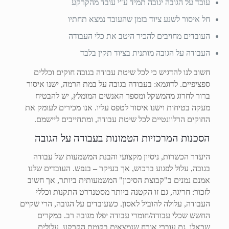
עובד על הגובה יגובה תמיד ע"י עובד מהקרקע
חל איסור לשנע ציוד בזמן שהעובד נמצא תחתיו
העובדים מחויבים להכיר היטב את כלי העבודה
העבודה על הגובה מותנית בציוד תקין בלבד
חשוב לנו להדגיש כי לכל שיטת עבודה בגובה חוקים וכללים
ספציפיים. לדוגמא: בעבודה בגובה על במת הרמה, ישנו איסור
ברור לחרוג מהמשקל ומספר האנשים המומלץ, יש להבטיח
מעקה בטיחות וישנו איסור לטפס עליו. אנו מכירים לעומק את
החוקים הרלוונטיים לכל שיטת עבודה, ומתחייבים ליישמם.
הסכנות המרכזיות הטמונות בעבודה על הגובה
היעדר הכשרות, ניסיון מקצועי והבנת המשמעות של עבודה
בגובה, עלול לפגוע ברכוש, אך בעיקר – בנפש. העובדים שלנו
אמנם נמנים ב"קבוצת הסיכון" המשמעותית ביותר, אך חשוב
לזכור: חריגה, גם זו הקטנה ביותר מסטנדרט התקנות וכללי
העבודה, עלולה להוביל לאסון. כשעובדים על הגובה, הרי שקיים
החשש שכלי עבודה/חומרי עבודה יפלו מגובה רב. במקרים
שכאלו, גם עוברי אורח שנמצאים בקומת הקרקע, עלולים