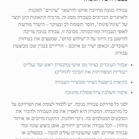
עבודה בגובה מחייבת אותנו להישאר "ערניים" לסכנות
ולאתגרים הכרוכים בעבודה מסוג זה. מרבית התאונות הינן תוצר
של "עיגול פינות", חוסר תשומת לב ובעיקר – היעדר מודעות
לאופי העבודה ומורכבותה. מסיבה זו, עבודה בגובה צריכה
להישען בין היתר על ה"שילוש קדוש", שמעצים את בטיחות
העובדים, ובאופן ישיר גם אתכם – הדיירים בבניין שבו מבוצעת
עבודה:
אבזור העובדים בציוד מגן אישי (מקסדת ראש ועד נעליים
ייעודיות המפחיתות את הסיכוי להחליק)
בקיאות בתפעול הציוד ומכשירי העבודה
איסור השלכת ציוד/פסולת מהגובה
לפני כל פרויקט עבודה בגובה, יש ללמוד לעומק את הפרויקט על
כל מורכבותו. המטרה היא לאפיין את סוג העבודה ולהכיר את
הסיכונים המגולמים בה. ניקוי חלונות, התקנת מרזבים או איתור
נזילות – לכל עבודה אתגרים ייחודים, אופן ביצוע שונה וכלי
עבודה אחרים. לפני שהעובדים עולים לגובה – בסנפלינג או