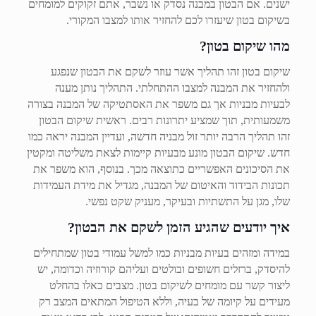
ישנים. אם הבטון במבנה נסדק או נשבר, אתם זקוקים למומחים
בשיקום בטון שיעזרו לכם להחזיר אותו למצבו המקורי.
מהו שיקום בטון?
שיקום בטון זהו תהליך אשר עוזר לשקם את הבטון שנפגע
ולהחזיר את המבנה למצבו ההתחלתי. התהליך נותן מענה
לבעיות מבניות אך גם משפר את האסתטיקה של המבנה בצורה
משמעותית, תוך שמציע יתרונות רבים. ראשית שיקום הבטון
זהו תהליך הרבה יותר זול מבניה חדשה, ועדיין המבנה יראה כמו
חדש. שיקום הבטון מונע מבעיות קיימות לצאת משליטה ומקטין
את הסיכונים האפשריים כתוצאה מכך. בנוסף, הוא משפר את
תכונות הבידוד והאיטום של המבנה, מגדיל את מידת העמידות
שלו, מגן על התשתיות ובעיקר, מעניק שקט נפשי.
איך יודעים שהגיע הזמן לשקם את הבטון?
במידה ומזהים בעיות מבניות כמו למשל עמודי בטון שמתחילים
להיסדק, ברזלים חשופים ובולטים ועליהם קורוזיה וכדומה, יש
ליצור קשר עם מומחים לשיקום בטון. מצבים כאלו בהחלט
מעידים על קיומה של בעיה, וללא הטיפול המתאים המצב רק