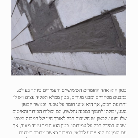
בטון הוא אחד החומרים השימושיים והעמידים ביותר בעולם.
במבנים מסחריים ומבני מגורים, בטון ממלא תפקיד עצום ויש לו
יתרונות רבים, אך הוא איננו חומר על טבעי. וכאשר הבטון
נפגע, יכולתו לתמוך במבנה נחלשת, וגם יכולות הבידוד והאיטום
שלו יפגעו. לבטון יש חשיבות רבה לאורך חייו של המבנה ומצבו
ישפיע במידה רבה על עמידותו. בטון הוא חומר עמיד מאוד, אך
עם הזמן גם הוא ייכנע לבלאי, במיוחד כאשר מדובר במבנים