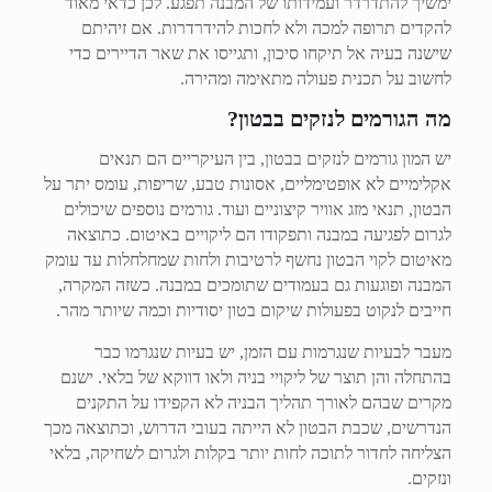
ימשיך להתדרדר ועמידותו של המבנה תפגע. לכן כדאי מאוד
להקדים תרופה למכה ולא לחכות להידרדרות. אם זיהיתם
שישנה בעיה אל תיקחו סיכון, ותגייסו את שאר הדיירים כדי
לחשוב על תכנית פעולה מתאימה ומהירה.
מה הגורמים לנזקים בבטון?
יש המון גורמים לנזקים בבטון, בין העיקריים הם תנאים
אקלימיים לא אופטימליים, אסונות טבע, שריפות, עומס יתר על
הבטון, תנאי מזג אוויר קיצוניים ועוד. גורמים נוספים שיכולים
לגרום לפגיעה במבנה ותפקודו הם ליקויים באיטום. כתוצאה
מאיטום לקוי הבטון נחשף לרטיבות ולחות שמחלחלות עד עומק
המבנה ופוגעות גם בעמודים שתומכים במבנה. כשזה המקרה,
חייבים לנקוט בפעולות שיקום בטון יסודיות וכמה שיותר מהר.
מעבר לבעיות שנגרמות עם הזמן, יש בעיות שנגרמו כבר
בהתחלה והן תוצר של ליקויי בניה ולאו דווקא של בלאי. ישנם
מקרים שבהם לאורך תהליך הבניה לא הקפידו על התקנים
הנדרשים, שכבת הבטון לא הייתה בעובי הדרוש, וכתוצאה מכך
הצליחה לחדור לתוכה לחות יותר בקלות ולגרום לשחיקה, בלאי
ונזקים.