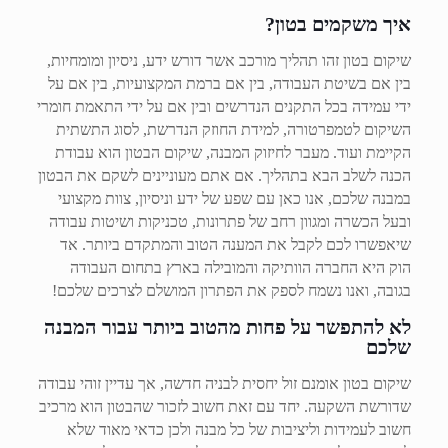
איך משקמים בטון?
שיקום בטון זהו תהליך מורכב אשר דורש ידע, ניסיון ומומחיות,
בין אם בשיטת העבודה, בין אם ברמת המקצועיות, בין אם על
ידי עמידה בכל התקנים הנדרשים ובין אם על ידי התאמת חומרי
השיקום לטמפרטורה, למידת החוזק הנדרשת, לסוג התשתית
הקיימת ועוד. מעבר לחיזוק המבנה, שיקום הבטון הוא עבודת
הכנה לשלב הבא בתהליך. אם אתם מעוניינים לשקם את הבטון
במבנה שלכם, אנו כאן עם שפע של ידע וניסיון, צוות מקצועי
ובעל הכשרה ומגוון רחב של פתרונות, טכניקות ושיטות עבודה
שיאפשרו לכם לקבל את המענה הטוב והמתקדם ביותר. אד
הוק היא החברה הוותיקה והמובילה בארץ בתחום העבודה
בגובה, ואנו נשמח לספק את הפתרון המושלם לצרכים שלכם!
לא להתפשר על פחות מהטוב ביותר עבור המבנה
שלכם
שיקום בטון אומנם זול יחסית לבניה חדשה, אך עדיין זוהי עבודה
שדורשת השקעה. יחד עם זאת חשוב לזכור שהבטון הוא מרכיב
חשוב לעמידות וליציבות של כל מבנה ולכן כדאי מאוד שלא