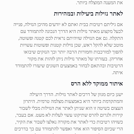
את המענה המוצלח ביותר.
לאתר נזילות ביעילות ובמהירות
אם גיליתם רטיבות בבית ואתם לא יודעים מהיכן הנזילה, פנייה
לבעל מקצוע מאתר נזילות היא הדרך הנכונה להתמודד עם
התקלה. גם אם הנזילה שזיהיתם נראית לכם קטנה ופשוטה,
מוטב שלא להקל ראש, שכן נזילות קטנות ופשוטות עשויות
להפוך למורכבות וחמורות הרבה יותר וכך הנזקים שיבואו
אחריהן. בעזרתו של מאתר נזילות ניתן לזהות את מקור
הרטיבות ובהתאם לבחור באמצעים השונים שיעזרו להתמודד
איתה.
איתור ממוקד ללא הרס
ישנן כיום מגוון של דרכים לאתר נזילות. הדרך היעילה
והמתקדמת ביותר היא באמצעות מצלמה טרמית. היתרון
העצום בשיטה זו הוא שניתן לאתר את הנזילות מבלי לשבור
קירות ולגרום להרס שתיקונו עשוי לעלות לא מעט. אם בעבר,
כשזיהו רטיבות כדי לאתר את מקורה נאלצו לשבור את הקיר,
הרי שכיום הסיפור הוא אחר ואפשר להתמודד עם כך בדרכים