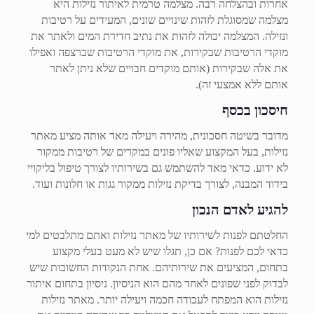
אחרות ובהצלחה רבה. מצלמה טרמית לאיתור נזילות היא
מצלמה שמסוגלת לזהות שינויים שונים, המעידים על רטיבות
ונזילה. המצלמה יכולה לזהות את נתיב חדירת המים ולאתר את
מוקדי הרטיבות שבקירות, את מוקדי הרטיבות שברצפה ואפילו
את אלה שבקירות (אותם מוקדים חבויים שלא ניתן לאתר
אותם ללא אמצעי זה).
חיסכון בכסף
מדובר בשיטה חסכונית, מהירה ויעילה מאד אותה מציע מאתר
נזילות, בעל המקצוע שאליו פונים במקרים של רטיבות ממקור
לא ידוע. כדאי מאד להשתמש גם בשירותיו לצורך טיפול בליקויי
בידוד המבנה, לצורך בדיקת נזילות ממקור גגות או חלונות ועוד.
להגיע לאדם הנכון
החלטתם לפנות לשירותיו של מאתר נזילות ואתם מתלבטים למי
כדאי לכם לפנות? אם כן, תגלו שיש לא מעט בעלי מקצוע
בתחום, המציעים את שירותיהם. אחת הנקודות החשובות שיש
לבדוק לפני שפונים לאחד מהם הוא הניסיון. ניסיון בתחום איתור
נזילות הוא המפתח לעבודה חכמה ויעילה יותר. מאתר נזילות