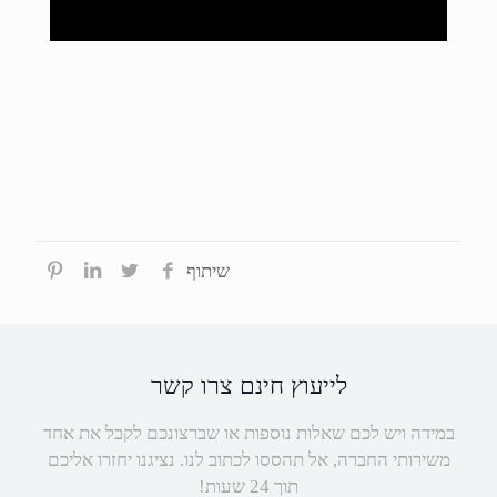
שיתוף
לייעוץ חינם צרו קשר
במידה ויש לכם שאלות נוספות או שברצונכם לקבל את אחד
משירותי החברה, אל תהססו לכתוב לנו. נציגנו יחזרו אליכם
תוך 24 שעות!