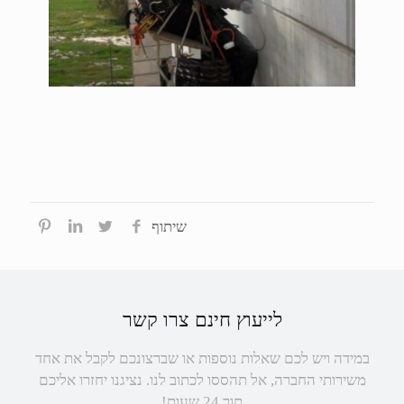
שיתוף
לייעוץ חינם צרו קשר
במידה ויש לכם שאלות נוספות או שברצונכם לקבל את אחד
משירותי החברה, אל תהססו לכתוב לנו. נציגנו יחזרו אליכם
תוך 24 שעות!